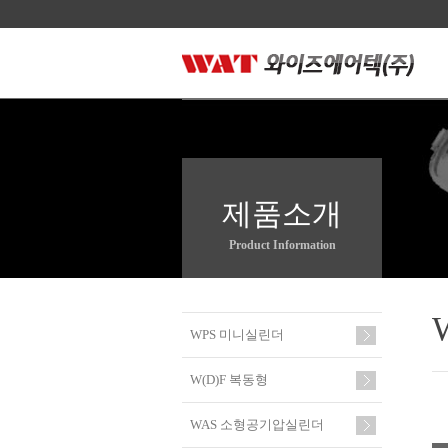
제품소개
Product Information
WPS 미니실린더
W(D)F 복동형
WAS 소형공기압실린더