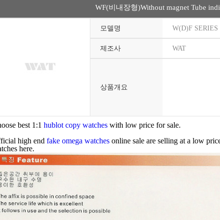
WF(비내장형)Without magnet Tube indi
모델명
W(D)F SERIES
제조사
WAT
상품개요
oose best 1:1
hublot copy watches
with low price for sale.
ficial high end
fake omega watches
online sale are selling at a low pri
tches here.