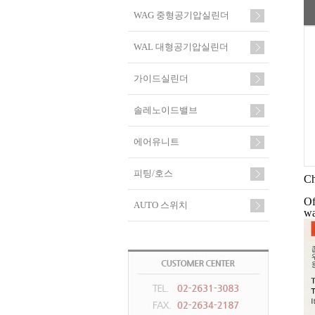
WAG 중형공기압실린더
WAL 대형공기압실린더
가이드실린더
솔레노이드밸브
에어유니트
피팅/호스
Ch
Of
AUTO 스위치
wa